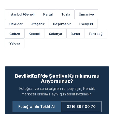
İstanbul (Genel)
Kartal
Tuzla
Ümraniye
Üsküdar
Ataşehir
Başakşehir
Esenyurt
Gebze
Kocaeli
Sakarya
Bursa
Tekirdağ
Yalova
Beylikdüzü'de Şantiye Kurulumu mu
Arıyorsunuz?
Fotoğraf ve saha bilgilerinizi paylaşın, Pendik
merkezli ekibimiz aynı gün teklif hazırlasın.
Fotoğraf ile Teklif Al
0216 397 00 70