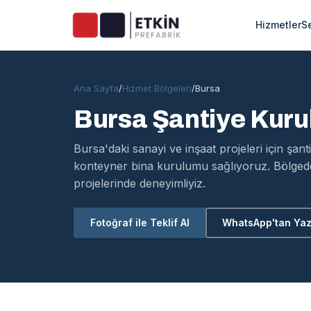
Hizmetler
S
Ana Sayfa
/
Hizmet Bölgeleri
/
Bursa
Bursa Şantiye Kuru
Bursa'daki sanayi ve inşaat projeleri için şan
konteyner bina kurulumu sağlıyoruz. Bölgede
projelerinde deneyimliyiz.
Fotoğraf ile Teklif Al
WhatsApp'tan Ya