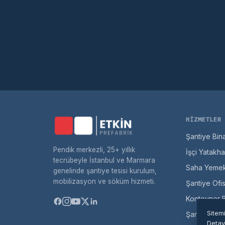
HIZMETLER
Şantiye Bina
Pendik merkezli, 25+ yıllık
İşçi Yatakh
tecrübeyle İstanbul ve Marmara
Saha Yemek
genelinde şantiye tesisi kurulum,
mobilizasyon ve söküm hizmeti.
Şantiye Ofis
Konteyner 
Sitemi
Şantiye Mob
Detayl