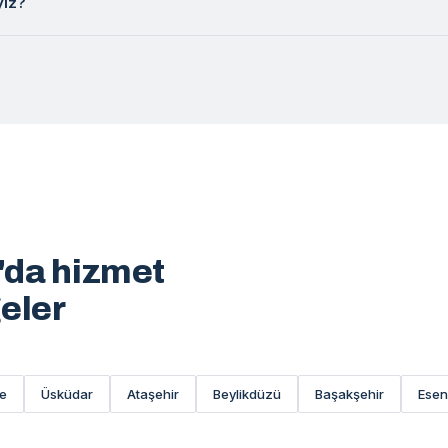
yiz?
'da hizmet
geler
e
Üsküdar
Ataşehir
Beylikdüzü
Başakşehir
Esen