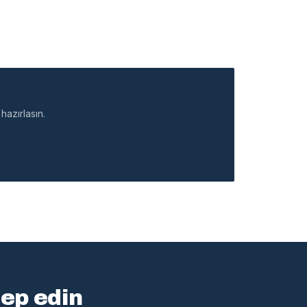
hazırlasın.
lep edin