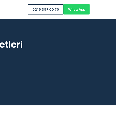
m
0216 397 00 70
WhatsApp
tleri