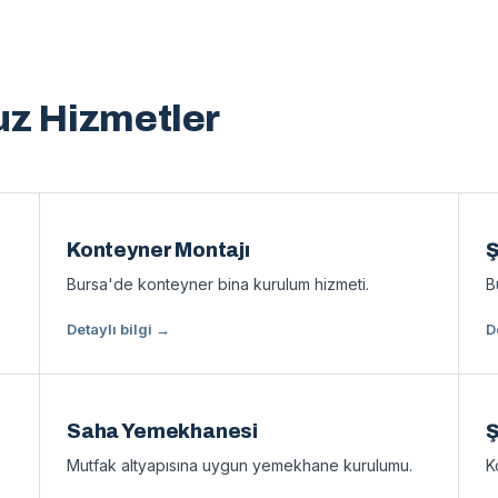
z Hizmetler
Konteyner Montajı
Ş
Bursa'de konteyner bina kurulum hizmeti.
B
Detaylı bilgi →
D
Saha Yemekhanesi
Ş
Mutfak altyapısına uygun yemekhane kurulumu.
K