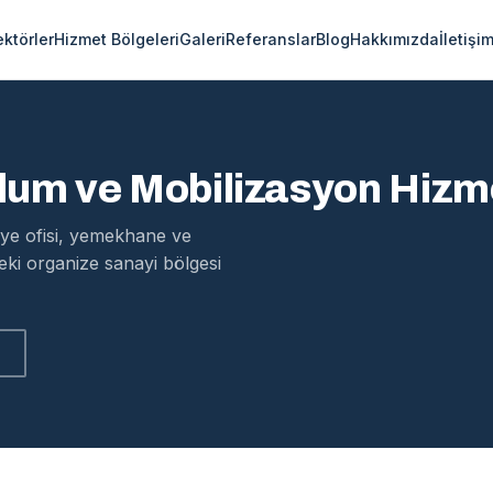
ektörler
Hizmet Bölgeleri
Galeri
Referanslar
Blog
Hakkımızda
İletişi
lum ve Mobilizasyon Hizme
tiye ofisi, yemekhane ve
ki organize sanayi bölgesi
z