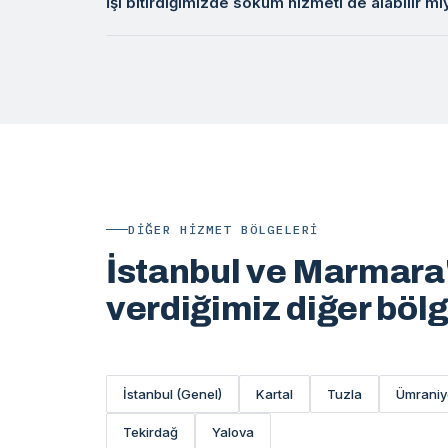
İşi bitirdiğimizde söküm hizmeti de alabilir mi
DIĞER HIZMET BÖLGELERI
İstanbul ve Marmara
verdiğimiz diğer böl
İstanbul (Genel)
Kartal
Tuzla
Ümraniy
Tekirdağ
Yalova