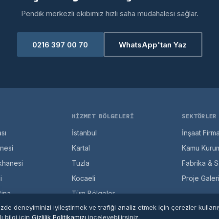
Pendik merkezli ekibimiz hızlı saha müdahalesi sağlar.
0216 397 00 70
WhatsApp'tan Yaz
HIZMET BÖLGELERI
SEKTÖRLER
sı
İstanbul
İnşaat Firma
anesi
Kartal
Kamu Kurum
hanesi
Tuzla
Fabrika & S
i
Kocaeli
Proje Galeri
Bina
Tüm Bölgeler
zde deneyiminizi iyileştirmek ve trafiği analiz etmek için çerezler kullan
ilizasyonu
ı bilgi için
Gizlilik Politikamızı
inceleyebilirsiniz.