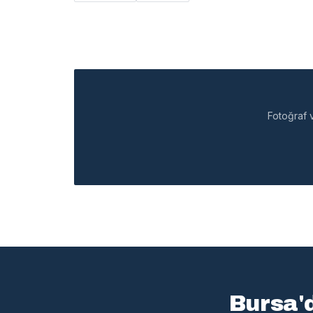
Fotoğraf v
Bursa'd