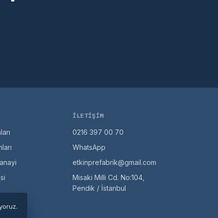
İLETIŞIM
ları
0216 397 00 70
ları
WhatsApp
anayi
etkinprefabrik@gmail.com
si
Misaki Milli Cd. No:104,
Pendik / İstanbul
ıyoruz.