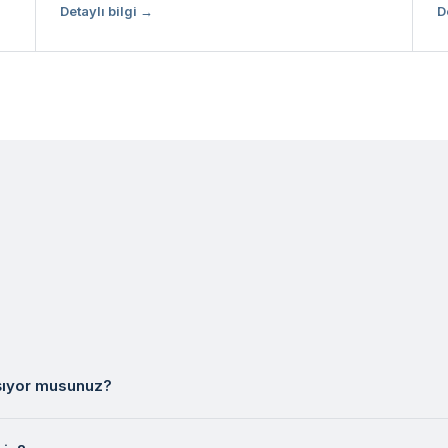
Detaylı bilgi →
D
ışıyor musunuz?