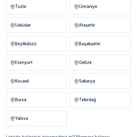
Tuzla
Ümraniye
Üsküdar
Ataşehir
Beylikdüzü
Başakşehir
Esenyurt
Gebze
Kocaeli
Sakarya
Bursa
Tekirdağ
Yalova
Listede bölgenizi göremediniz mi? Marmara bölgesi