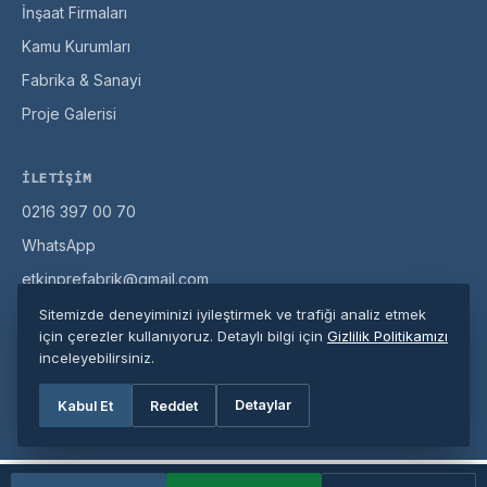
İnşaat Firmaları
Kamu Kurumları
Fabrika & Sanayi
Proje Galerisi
İLETIŞIM
0216 397 00 70
WhatsApp
etkinprefabrik@gmail.com
Misaki Milli Cd. No:104, Pendik / İstanbul
Sitemizde deneyiminizi iyileştirmek ve trafiği analiz etmek
için çerezler kullanıyoruz. Detaylı bilgi için
Gizlilik Politikamızı
inceleyebilirsiniz.
© 2026 Etkin Prefabrik. Tüm hakları saklıdır.
Detaylar
Kabul Et
Reddet
Gizlilik Politikası
·
Site Haritası