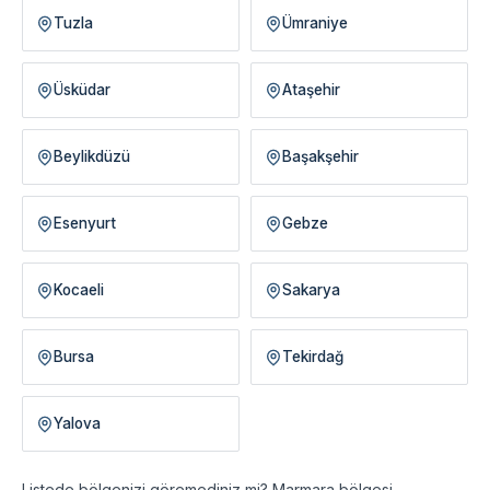
Tuzla
Ümraniye
Üsküdar
Ataşehir
Beylikdüzü
Başakşehir
Esenyurt
Gebze
Kocaeli
Sakarya
Bursa
Tekirdağ
Yalova
Listede bölgenizi göremediniz mi? Marmara bölgesi