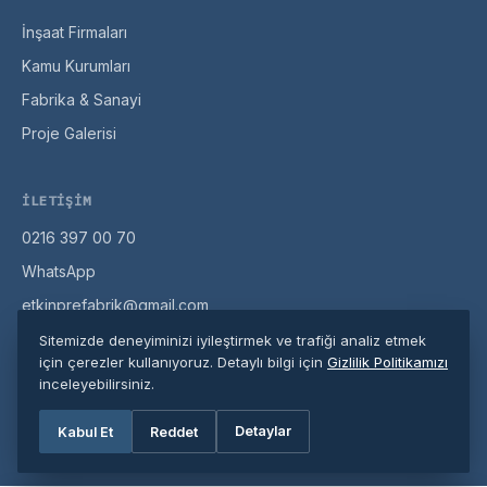
İnşaat Firmaları
Kamu Kurumları
Fabrika & Sanayi
Proje Galerisi
İLETIŞIM
0216 397 00 70
WhatsApp
etkinprefabrik@gmail.com
Misaki Milli Cd. No:104, Pendik / İstanbul
Sitemizde deneyiminizi iyileştirmek ve trafiği analiz etmek
için çerezler kullanıyoruz. Detaylı bilgi için
Gizlilik Politikamızı
inceleyebilirsiniz.
© 2026 Etkin Prefabrik. Tüm hakları saklıdır.
Detaylar
Kabul Et
Reddet
Gizlilik Politikası
·
Site Haritası