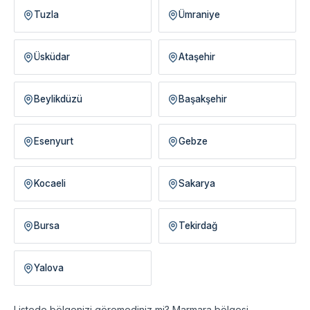
Tuzla
Ümraniye
Üsküdar
Ataşehir
Beylikdüzü
Başakşehir
Esenyurt
Gebze
Kocaeli
Sakarya
Bursa
Tekirdağ
Yalova
Listede bölgenizi göremediniz mi? Marmara bölgesi