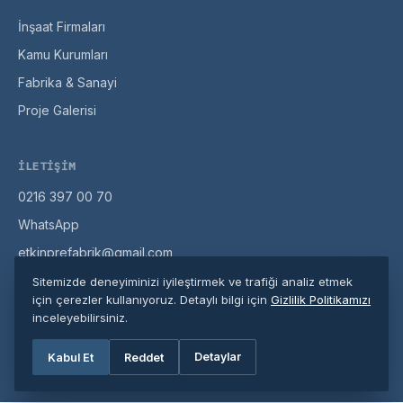
İnşaat Firmaları
Kamu Kurumları
Fabrika & Sanayi
Proje Galerisi
İLETIŞIM
0216 397 00 70
WhatsApp
etkinprefabrik@gmail.com
Misaki Milli Cd. No:104, Pendik / İstanbul
Sitemizde deneyiminizi iyileştirmek ve trafiği analiz etmek
için çerezler kullanıyoruz. Detaylı bilgi için
Gizlilik Politikamızı
inceleyebilirsiniz.
© 2026 Etkin Prefabrik. Tüm hakları saklıdır.
Detaylar
Kabul Et
Reddet
Gizlilik Politikası
·
Site Haritası